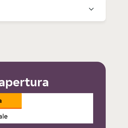
 apertura
a
ale