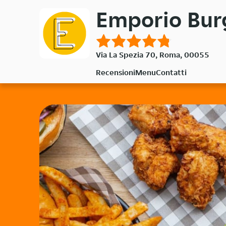
Passa
Emporio Bur
al
contenuto
principale
Via La Spezia 70, Roma, 00055
Recensioni
Menu
Contatti